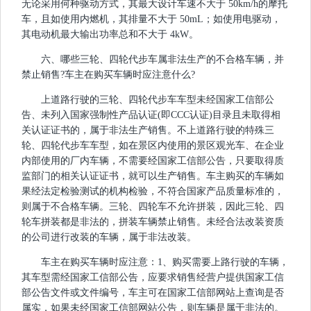
无论采用何种驱动方式，其最大设计车速不大于 50km/h的摩托
车，且如使用内燃机，其排量不大于 50mL；如使用电驱动，
其电动机最大输出功率总和不大于 4kW。
六、哪些三轮、四轮代步车属非法生产的不合格车辆，并
禁止销售?车主在购买车辆时应注意什么?
上道路行驶的三轮、四轮代步车车型未经国家工信部公
告、未列入国家强制性产品认证(即CCC认证)目录且未取得相
关认证证书的，属于非法生产销售。不上道路行驶的特殊三
轮、四轮代步车车型，如在景区内使用的景区观光车、在企业
内部使用的厂内车辆，不需要经国家工信部公告，只要取得质
监部门的相关认证证书，就可以生产销售。车主购买的车辆如
果经法定检验测试的机构检验，不符合国家产品质量标准的，
则属于不合格车辆。三轮、四轮车不允许拼装，因此三轮、四
轮车拼装都是非法的，拼装车辆禁止销售。未经合法改装资质
的公司进行改装的车辆，属于非法改装。
车主在购买车辆时应注意：1、购买需要上路行驶的车辆，
其车型需经国家工信部公告，应要求销售经营户提供国家工信
部公告文件或文件编号，车主可在国家工信部网站上查询是否
属实，如果未经国家工信部网站公告，则车辆是属于非法的。