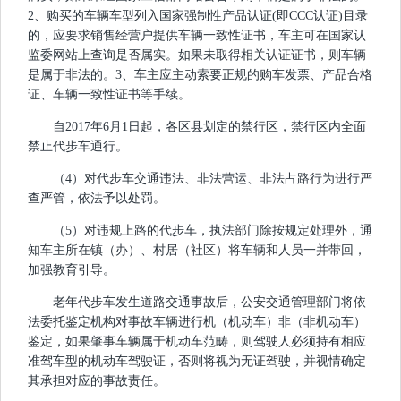
2、购买的车辆车型列入国家强制性产品认证(即CCC认证)目录
的，应要求销售经营户提供车辆一致性证书，车主可在国家认
监委网站上查询是否属实。如果未取得相关认证证书，则车辆
是属于非法的。3、车主应主动索要正规的购车发票、产品合格
证、车辆一致性证书等手续。
自2017年6月1日起，各区县划定的禁行区，禁行区内全面
禁止代步车通行。
（4）对代步车交通违法、非法营运、非法占路行为进行严
查严管，依法予以处罚。
（5）对违规上路的代步车，执法部门除按规定处理外，通
知车主所在镇（办）、村居（社区）将车辆和人员一并带回，
加强教育引导。
老年代步车发生道路交通事故后，公安交通管理部门将依
法委托鉴定机构对事故车辆进行机（机动车）非（非机动车）
鉴定，如果肇事车辆属于机动车范畴，则驾驶人必须持有相应
准驾车型的机动车驾驶证，否则将视为无证驾驶，并视情确定
其承担对应的事故责任。