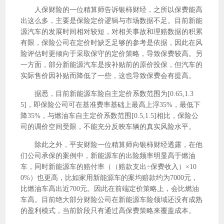
人保财险的一位精算师告诉银柿财经，之所以保费能高
出这么多，主要是保险定价逻辑与市场数据不足。目前新能
源汽车的发展时间相对较短，对相关事故和理赔数据的积累
有限，保险公司在定价时缺乏足够的参考是依据，因此在风
险评估时更倾向于采取保守的定价策略，导致保费较高。另
一方面，部分新能源汽车是按补贴前的原价投保，但汽车的
实际售价因补贴而降低了一些，这也导致保费会有提高。
据悉，目前新能源车险自主定价系数范围为[0.65,1.3
5]，即保险公司可在基准费率基础上最高上浮35%，最低下
降35%，与燃油车自主定价系数范围[0.5,1.5]相比，保险公
司的调价空间受限，不能充分反映车辆的真实风险水平。
除此之外，平安财险一位精算师向银柿财经透露，在他
们公司承保的案例中，新能源车的出险频率明显高于燃油
车，同时新能源车的赔付率（（赔款支出÷保费收入）×10
0%）也更高，比如家用新能源车的案均赔款约为7000元，
比燃油车高出近700元。因此在前端定价策略上，会比燃油
车高。目前绝大部分财险公司在新能源车险领域还没有成熟
的盈利模式，当前阶段只有通过高保费策略来覆盖成本。