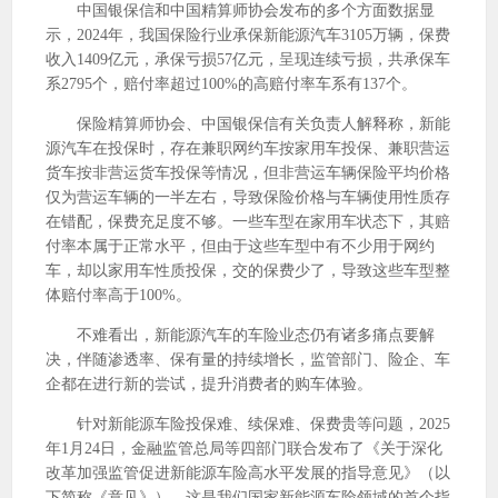
中国银保信和中国精算师协会发布的多个方面数据显
示，2024年，我国保险行业承保新能源汽车3105万辆，保费
收入1409亿元，承保亏损57亿元，呈现连续亏损，共承保车
系2795个，赔付率超过100%的高赔付率车系有137个。
保险精算师协会、中国银保信有关负责人解释称，新能
源汽车在投保时，存在兼职网约车按家用车投保、兼职营运
货车按非营运货车投保等情况，但非营运车辆保险平均价格
仅为营运车辆的一半左右，导致保险价格与车辆使用性质存
在错配，保费充足度不够。一些车型在家用车状态下，其赔
付率本属于正常水平，但由于这些车型中有不少用于网约
车，却以家用车性质投保，交的保费少了，导致这些车型整
体赔付率高于100%。
不难看出，新能源汽车的车险业态仍有诸多痛点要解
决，伴随渗透率、保有量的持续增长，监管部门、险企、车
企都在进行新的尝试，提升消费者的购车体验。
针对新能源车险投保难、续保难、保费贵等问题，2025
年1月24日，金融监管总局等四部门联合发布了《关于深化
改革加强监管促进新能源车险高水平发展的指导意见》（以
下简称《意见》）。这是我们国家新能源车险领域的首个指