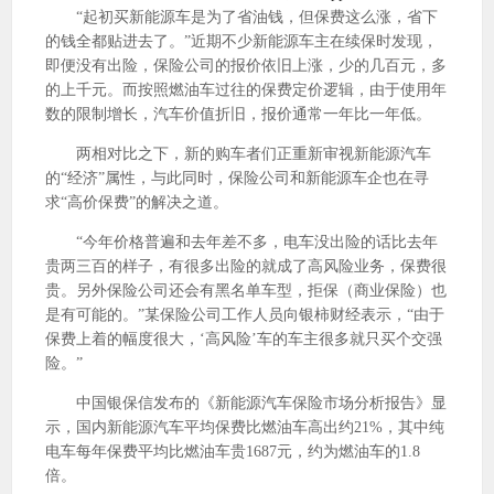
“起初买新能源车是为了省油钱，但保费这么涨，省下
的钱全都贴进去了。”近期不少新能源车主在续保时发现，
即便没有出险，保险公司的报价依旧上涨，少的几百元，多
的上千元。而按照燃油车过往的保费定价逻辑，由于使用年
数的限制增长，汽车价值折旧，报价通常一年比一年低。
两相对比之下，新的购车者们正重新审视新能源汽车
的“经济”属性，与此同时，保险公司和新能源车企也在寻
求“高价保费”的解决之道。
“今年价格普遍和去年差不多，电车没出险的话比去年
贵两三百的样子，有很多出险的就成了高风险业务，保费很
贵。另外保险公司还会有黑名单车型，拒保（商业保险）也
是有可能的。”某保险公司工作人员向银柿财经表示，“由于
保费上着的幅度很大，‘高风险’车的车主很多就只买个交强
险。”
中国银保信发布的《新能源汽车保险市场分析报告》显
示，国内新能源汽车平均保费比燃油车高出约21%，其中纯
电车每年保费平均比燃油车贵1687元，约为燃油车的1.8
倍。