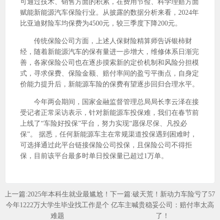
可通过技术、销售方面的积累，在费用节俭、科学理赔方面
赋能新能源汽车保险行业。从披露的数据分析来看，2024年
比亚迪财险车均保费为4500元，较三季度下降200元。
传统保险公司方面，上述人保财险精算师告诉银柿财
经，随着新能源汽车的保有量进一步增大，维修体系日渐完
善，各家保险公司也在逐步摸索新的定价机制和风险分担模
式，寻求保费、保险金额、赔付率间的盈亏平衡点，自身定
价能力提升后，新能源车险的保费有望逐步回归合理水平。
今年两会期间，国家金融监督管理总局局长李云泽在接
受记者正常采访表示，针对新能源车投保难，我们在春节前
上线了“车险好投保”平台，努力实现“愿保尽保、凡投必
保”。 据悉，任何新能源车主在常规渠道投保遇到困难时，
可选择通过此平台链接保险公司投保，且保险公司不得拒
保，目前该平台最多时单日投保量已超过1万单。
上一篇:
2025年本科生就业最尴尬！
下一篇:
破天荒！新动力车险亏了57
今年1222万大学生毕业找工作是个
亿车主喊贵稳妥公司：赔付率太高
难题
了！