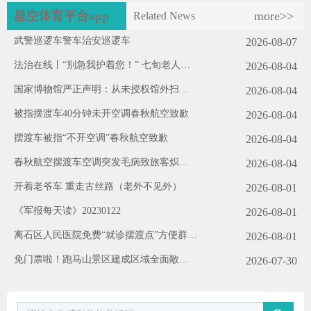
星空体育平台app
more>>
Related News
武警巡逻车警车治安巡逻车
2026-08-07
法治在线丨“别急我护着您！” 七旬老人晕
2026-08-04
倒 民警暖心守护
国家博物馆严正声明：从未授权馆外扫码
2026-08-04
（2026·08·03）
被指摆渡车40分钟未开空调春秋航空致歉
2026-08-04
摆渡车被指“不开空调”春秋航空致歉
2026-08-04
春秋航空摆渡车空调突发毛病致旅客炽热
2026-08-04
各方观念
开着老爷车 重走古丝路（老外不见外）
2026-08-01
《军报每天读》20230122
2026-08-01
离石区人民医院免费“就诊摆渡点”方便群众
2026-08-01
助力创城
免门票啦！跑马山景区建成区域全面敞开
2026-07-30
公交+摆渡车攻略请收好