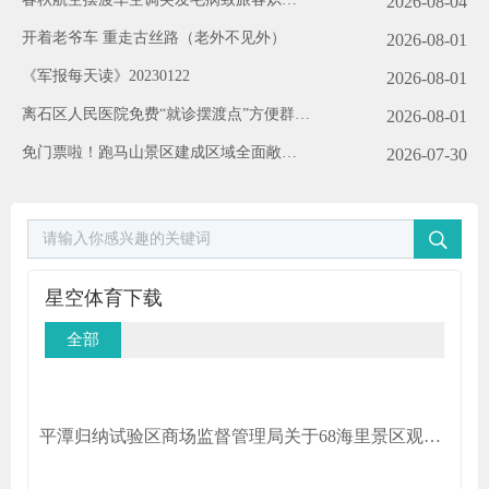
2026-08-04
各方观念
开着老爷车 重走古丝路（老外不见外）
2026-08-01
《军报每天读》20230122
2026-08-01
离石区人民医院免费“就诊摆渡点”方便群众
2026-08-01
助力创城
免门票啦！跑马山景区建成区域全面敞开
2026-07-30
公交+摆渡车攻略请收好
星空体育下载
全部
平潭归纳试验区商场监督管理局关于68海里景区观光车车票收费规范的告诉