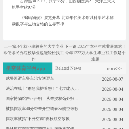
古德温30+9+9，张宁35分，山西确定第2，天津三大火
枪手空砍97分
《编码物候》展览开幕 北京年代美术馆以科学艺术解
读数字与生物交错的世界节律
上一篇:
4个就业率较高的大学专业
下一篇:
2025年本科生就业最尴尬！
即便读民办院校毕业也能轻松找工
今年1222万大学生毕业找工作是个
作
难题
星空体育平台app
more>>
Related News
武警巡逻车警车治安巡逻车
2026-08-07
法治在线丨“别急我护着您！” 七旬老人晕
2026-08-04
倒 民警暖心守护
国家博物馆严正声明：从未授权馆外扫码
2026-08-04
（2026·08·03）
被指摆渡车40分钟未开空调春秋航空致歉
2026-08-04
摆渡车被指“不开空调”春秋航空致歉
2026-08-04
春秋航空摆渡车空调突发毛病致旅客炽热