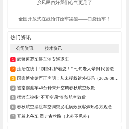
乡风民俗好我们心气更足了
全国开放式在线预订婚车渠道——口袋婚车！
热门资讯
公司资讯
技术资讯
武警巡逻车警车治安巡逻车
法治在线丨“别急我护着您！” 七旬老人晕倒 民警暖心守护
国家博物馆严正声明：从未授权馆外扫码（2026·08·03）
被指摆渡车40分钟未开空调春秋航空致歉
摆渡车被指“不开空调”春秋航空致歉
春秋航空摆渡车空调突发毛病致旅客炽热各方观念
开着老爷车 重走古丝路（老外不见外）