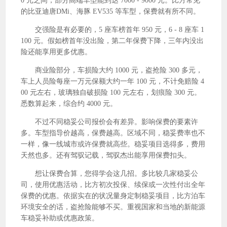
0 元之间，部分高端车型能到达 7000 - 9000 元。比方常见
的比亚迪唐DMi、海豚 EV535 等车型，保费就有所不同。
交强险是有必要的，5 座车榜首年 950 元，6 - 8 座车 1
100 元。假如榜首年没出险，第二年保费下降，三年内没出
险还能享用更多优惠。
商业险部分，车损险大约 1000 元，盗抢险 300 多元，
车上人员险每座一万元保额大约一年 100 元，不计免赔险 4
00 元左右，玻璃独自破损险 100 元左右，划痕险 300 元。
悉数算起来，综合约 4000 元。
不过不同稳妥公司报价会有差异。影响保费的要素许
多。车型指导价越高，保费越高。区域不同，稳妥费率也不
一样，像一线城市或许保费就高些。稳妥项目选得多，费用
天然也多。还有驾驭记载，驾驭杰出能享用保费扣头。
想让保费合算，您得学会这几招。多比较几家稳妥公
司，使用优惠活动，比方初次投保、续保或一次性付出全年
保费的优惠。依据实在的状况量身定制稳妥项目，比方泊车
环境安全的话，盗抢险能够不买。重视国家和当地的新能源
车稳妥补助或优惠政策。