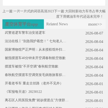
上一篇:
一片一片式的词语高清2023
下一篇:
大回转新动力车市占率大幅
度下滑燃油车年代还远未完毕！
星空体育平台app
more>>
Related News
武警巡逻车警车治安巡逻车
2026-08-07
法治在线丨“别急我护着您！” 七旬老人晕
2026-08-04
倒 民警暖心守护
国家博物馆严正声明：从未授权馆外扫码
2026-08-04
（2026·08·03）
被指摆渡车40分钟未开空调春秋航空致歉
2026-08-04
摆渡车被指“不开空调”春秋航空致歉
2026-08-04
春秋航空摆渡车空调突发毛病致旅客炽热
2026-08-04
各方观念
开着老爷车 重走古丝路（老外不见外）
2026-08-01
《军报每天读》20230122
2026-08-01
离石区人民医院免费“就诊摆渡点”方便群众
2026-08-01
助力创城