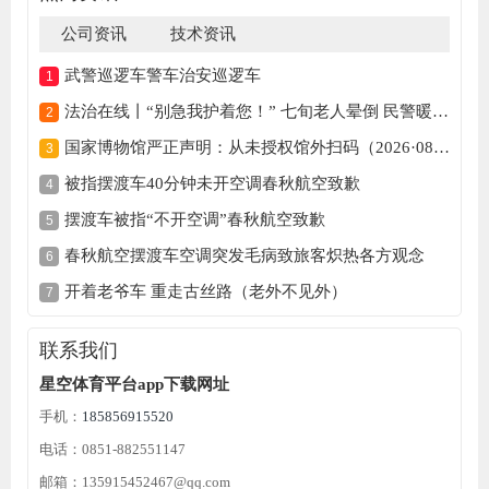
公司资讯
技术资讯
武警巡逻车警车治安巡逻车
法治在线丨“别急我护着您！” 七旬老人晕倒 民警暖心守护
国家博物馆严正声明：从未授权馆外扫码（2026·08·03）
被指摆渡车40分钟未开空调春秋航空致歉
摆渡车被指“不开空调”春秋航空致歉
春秋航空摆渡车空调突发毛病致旅客炽热各方观念
开着老爷车 重走古丝路（老外不见外）
联系我们
星空体育平台app下载网址
手机：
185856915520
电话：0851-882551147
邮箱：135915452467@qq.com