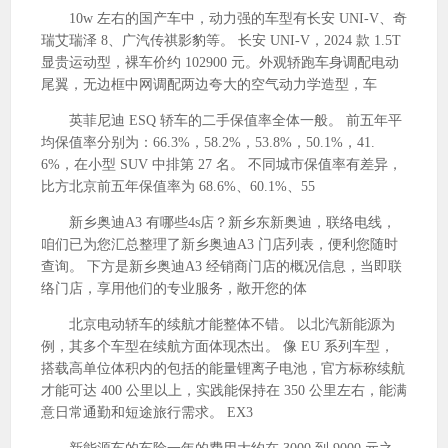
10w 左右的国产车中，动力强的车型有长安 UNI-V、奇
瑞艾瑞泽 8、广汽传祺影豹等。 长安 UNI-V，2024 款 1.5T
显贵运动型，裸车价约 102900 元。外观轿跑车身调配电动
尾翼，无边框中网调配两边夸大的空气动力学造型，车
英菲尼迪 ESQ 轿车的二手保值率全体一般。 前五年平
均保值率分别为：66.3%，58.2%，53.8%，50.1%，41.
6%，在小型 SUV 中排第 27 名。 不同城市保值率有差异，
比方北京前五年保值率为 68.6%、60.1%、55
新乡奥迪A3 有哪些4s店？新乡东新奥迪，联络电线，
咱们已为您汇总整理了新乡奥迪A3 门店列表，便利您随时
查询。 下方是新乡奥迪A3 经销商门店的概况信息，当即联
络门店，享用他们的专业服务，敞开您的体
北京电动轿车的续航才能整体不错。 以北汽新能源为
例，其多个车型在续航方面体现杰出。 像 EU 系列车型，
搭载高单位体积内的包括的能量锂离子电池，官方标称续航
才能可达 400 公里以上，实践能保持在 350 公里左右，能满
意日常通勤和短途旅行需求。 EX3