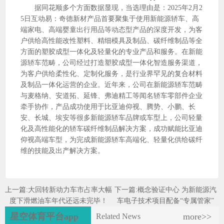
据同花顺多个方面数据显现，当选理由是：2025年2月2
5日互动易：奇德新材产品首要聚集于使用新能源轿车、高
端家电、高端婴童出行用品等动态型产品的深度开发，为客
户供给高性能改性塑料、精细模具及制品、碳纤维制品等全
方面的塑胶成型一体化及轻量化的专业产品和服务。在新能
源轿车范畴，公司经过打造塑胶成型一体化智造服务渠道，
为客户供给柔性化、定制化服务，是行业界罕见的复合材料
及制品一体化运营的企业。近年来，公司在新能源轿车范畴
与麦格纳、安道拓、延锋、弗迪精工等闻名轿车零部件企业
牵手协作，产品成功使用于比亚迪仰视、腾势、小鹏、长
安、长城、埃安等很多新能源轿车品牌或车型上，公司轻量
化及高性能化的轿车碳纤维制品解决方案，成功赋能比亚迪
仰视高端车型，为完成新能源轿车高端化、轻量化供给碳纤
维的技能及出产解决方案。
上一篇:
大回转新动力车市占率大幅
下一篇:
概念验证中心 为新能源汽
度下滑燃油车年代还远未完毕！
车电子技术项目配备“专属管家”
星空体育平台app
more>>
Related News