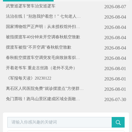
武警巡逻车警车治安巡逻车
2026-08-07
法治在线丨“别急我护着您！” 七旬老人晕
2026-08-04
倒 民警暖心守护
国家博物馆严正声明：从未授权馆外扫码
2026-08-04
（2026·08·03）
被指摆渡车40分钟未开空调春秋航空致歉
2026-08-04
摆渡车被指“不开空调”春秋航空致歉
2026-08-04
春秋航空摆渡车空调突发毛病致旅客炽热
2026-08-04
各方观念
开着老爷车 重走古丝路（老外不见外）
2026-08-01
《军报每天读》20230122
2026-08-01
离石区人民医院免费“就诊摆渡点”方便群众
2026-08-01
助力创城
免门票啦！跑马山景区建成区域全面敞开
2026-07-30
公交+摆渡车攻略请收好