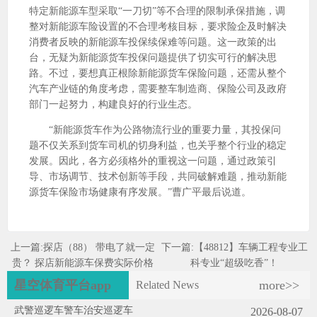
特定新能源车型采取“一刀切”等不合理的限制承保措施，调
整对新能源车险设置的不合理考核目标，要求险企及时解决
消费者反映的新能源车投保续保难等问题。这一政策的出
台，无疑为新能源货车投保问题提供了切实可行的解决思
路。不过，要想真正根除新能源货车保险问题，还需从整个
汽车产业链的角度考虑，需要整车制造商、保险公司及政府
部门一起努力，构建良好的行业生态。
“新能源货车作为公路物流行业的重要力量，其投保问
题不仅关系到货车司机的切身利益，也关乎整个行业的稳定
发展。因此，各方必须格外的重视这一问题，通过政策引
导、市场调节、技术创新等手段，共同破解难题，推动新能
源货车保险市场健康有序发展。”曹广平最后说道。
上一篇:
探店（88） 带电了就一定
下一篇:
【48812】车辆工程专业工
贵？ 探店新能源车保费实际价格
科专业“超级吃香”！
星空体育平台app
more>>
Related News
武警巡逻车警车治安巡逻车
2026-08-07