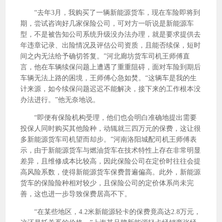
“去年3月，我购买了一辆新能源货车，现在车险即将到
期，尝试咨询好几家保险公司，可对方一听说是新能源车
型，不是被告知公司系统升级没办法办理，就是要求提供去
年违章记录、出险情况及评估公司资质，且能否续保，短时
间之内无法给予确切答复。”河北廊坊货车司机王师傅直
言，他在车辆续保问题上遭遇了重重阻碍，面对车险到期后
车辆无法上路的困境，王师傅心急如焚。“这辆车是我的生
计来源，如今续保问题迟迟不能解决，接下来的工作根本没
办法进行。”他无奈地说。
“即便有保险机构受理，他们也会明白准确地提出需要
投保人同时购买其他险种，动辄就三四万元的保费，这让很
多新能源货车司机望而却步。”河南洛阳城配司机王师傅表
示，由于新能源货车与燃油货车在技术特性上存在非常明显
差异，且维修成本比较高，因此保险公司在定价时往往会提
高风险系数，使得新能源货车保费普遍偏高。此外，新能源
货车的保险险种相对较少，且保险公司的定价体系尚未完
善，这也进一步导致保费居高不下。
“在某些地区，4.2米新能源轻卡的保费竟高达2.8万元，