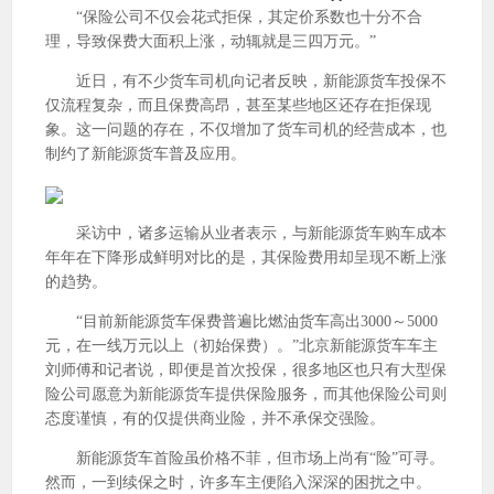
“保险公司不仅会花式拒保，其定价系数也十分不合
理，导致保费大面积上涨，动辄就是三四万元。”
近日，有不少货车司机向记者反映，新能源货车投保不
仅流程复杂，而且保费高昂，甚至某些地区还存在拒保现
象。这一问题的存在，不仅增加了货车司机的经营成本，也
制约了新能源货车普及应用。
采访中，诸多运输从业者表示，与新能源货车购车成本
年年在下降形成鲜明对比的是，其保险费用却呈现不断上涨
的趋势。
“目前新能源货车保费普遍比燃油货车高出3000～5000
元，在一线万元以上（初始保费）。”北京新能源货车车主
刘师傅和记者说，即便是首次投保，很多地区也只有大型保
险公司愿意为新能源货车提供保险服务，而其他保险公司则
态度谨慎，有的仅提供商业险，并不承保交强险。
新能源货车首险虽价格不菲，但市场上尚有“险”可寻。
然而，一到续保之时，许多车主便陷入深深的困扰之中。