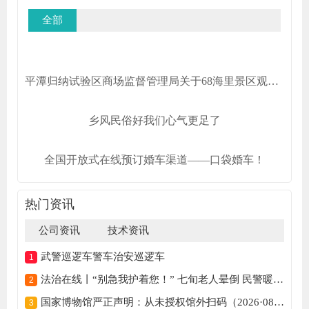
全部
平潭归纳试验区商场监督管理局关于68海里景区观光车车票收费规范的告诉
乡风民俗好我们心气更足了
全国开放式在线预订婚车渠道——口袋婚车！
热门资讯
公司资讯
技术资讯
武警巡逻车警车治安巡逻车
法治在线丨“别急我护着您！” 七旬老人晕倒 民警暖心守护
国家博物馆严正声明：从未授权馆外扫码（2026·08·03）