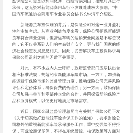
些保险公司更是以利润微薄、出险亏损为由，拒绝对其进行
承保，这无疑对新能源商用车行业发展造成极大影响。”中
国汽车流通协会商用车专业委员会秘书长钟渭平介绍说。
新能源货车投保难的背后，是保险公司对这一业务盈利
性的审慎考虑。从商业利益角度来看，保险公司拒保新能源
货车符合商业逻辑，但营运车辆的运输安全问题是不容忽视
的，它不仅关系到人们的生命财产安全，更与我们国家的经
济社会稳定发展息息相关。因此，妥善解决车主投保诉求与
保险公司盈利之间的矛盾至关重要。
对此，有不少业内人士呼吁，政府监管部门应尽快出台
相应标准法规，规范约束新能源车险市场。一方面，加强新
能源货车保险市场的监督管理力度，推动保险公司完善风险
评估和定价体系，确保保费的合理性；另一方面，鼓励保险
公司加强与整车和零部件企业的合作，共同探索新的保险产
品和服务模式，以便更好地满足市场需求。
近日，国家金融监督管理总局向有关财产保险公司下发
《关于切实做好新能源车险承保工作的通知》，要求财险公
司格外的重视新能源车险承保服务工作，重申交强险不得拒
保，商业险愿保尽保，不得在系统管控、核保政策等方面对