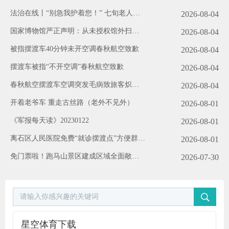
法治在线丨“别急我护着您！” 七旬老人晕
2026-08-04
倒 民警暖心守护
国家博物馆严正声明：从未授权馆外扫码
2026-08-04
（2026·08·03）
被指摆渡车40分钟未开空调春秋航空致歉
2026-08-04
摆渡车被指“不开空调”春秋航空致歉
2026-08-04
春秋航空摆渡车空调突发毛病致旅客炽热
2026-08-04
各方观念
开着老爷车 重走古丝路（老外不见外）
2026-08-01
《军报每天读》20230122
2026-08-01
离石区人民医院免费“就诊摆渡点”方便群众
2026-08-01
助力创城
免门票啦！跑马山景区建成区域全面敞开
2026-07-30
公交+摆渡车攻略请收好
星空体育下载