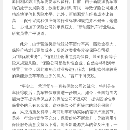
原因相比燃油货车更复杂和多样。目前，由于新能源货车市
场仍处于发展阶段，数据积累相对有限，导致保险公司难以
精准地评估其风险水平。此外，新能源货车维修成本比较
高，且配件采购和供应链等行业标准和规范并不健全，这也
进一步增加了保险公司的承保压力。”新能源汽车行业独立
研究员曹广平说道。
此外，由于营运类新能源货车赔付率高、赔款金额大，
保险价格难以覆盖成本，所以这类业务常被保险公司视
为“非优质业务”，它们往往会通过提高保费、甚至拒保等手
段来规避风险。“保险公司是盈利性企业，自然会将利润考
核置于首位，因此难免会对业务进行筛选，限制赔付率较高
的新能源货车车险业务的流入。”曹广平补充说。
“事实上，营运货车一直被保险公司边缘化，特别是在
车险综改后，货车投保难度进一步增大。如今，全国范围内
能为货车提供承保业务的保险公司不足6家，提供区域性承
保业务的只有10余家。这些保险公司所提供的部分保险产
品、风控措施及费率，与商用车市场实际的需求严重脱节。
另外，行业内竞争不充分，保费价格不断攀升，导致商用车
保险服务满意度持续下滑。随着新能源货车的普及应用，一