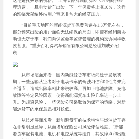
这还是托关系的价格。”上海某品牌新能源轻卡经销商张经
理透露，一旦电动货车出险，下一年保费将上涨10％，这样
的涨幅无疑给终端用户带来非常大的经济压力。
“目前重庆地区的新能源货车保费普遍在1.3万元左右，
部分频繁出险的用户面临无法续保的局面，即便有经销商协
助也无济于事，我们向保监会等监督管理的机构投诉同样收
效甚微。”重庆百利得汽车销售有限公司总经理刘成介绍
说。
从市场层面来看，国内新能源货车市场尚处于发展初
期，一些运输从业者对于电动卡车的驾驶习惯和特性尚未完
全适应，造成出险率相比来说较高。再加上电池故障、充电
故障等特定风险因素，使得新能源货车出险几率进一步上
升。为规避风险，一些保险公司采取较为保守的策略，对新
能源货车的承保意愿相对较低。
从技术层面来看，新能源货车的技术特性与燃油货车存
在非常明显差异，从而增加保险公司风险评估难度。“新能
源货车配装电池、电机和电控系统等组件，其故障点和出险